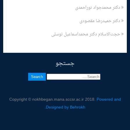
دکتر محمدجواد نوراحمدی
دکتر حمیدرضا مقصودی
حجت‌الاسلام دکتر محمداسماعیل توسلی
جستجو
Copyright © nokhbegan.mana.sccsr.ac.ir 2018.
Powered and
Designed by Behrokh.