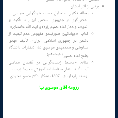
برخی از آثار ایشان:
رساله دکتری: «تحلیل نسبت خردگرایی سیاسی و
انقلابی‌گری در جمهوری اسلامی ایران با تأکید بر
اندیشه و عمل امام خمینی(ره) و آیت الله خامنه‌ای»
کتاب: «جهادکبیر؛ صورتبندی مفهومی عدم تبعیت از
دشمن در جمهوری اسلامی ایران»، تألیف مهدی
سیاوشی و سیدمهدی موسوی نیا، انتشارات دانشگاه
(علیه‌السلام)
جامع امام حسین
.
مقاله: «محیط زیست‌گرایی در گفتمان سیاسی
آیت‌الله خامنه‌ای»، فصلنامه آموزش محیط زیست و
توسعه پایدار، بهار 1397، همکار: دکتر حسن مجیدی.
رزومه
آقای موسوی نیا