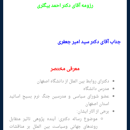
رزومه
آقای دکتر احمد بیگلری
جناب آقای دکتر سید امیر جعفری
معرفی مختصر
دکترای روابط بین الملل از دانشگاه اصفهان
مدرس دانشگاه
عضو شورای سیاسی و مدرسین جنگ نرم بسیج اساتید
استان اصفهان
برخی از آثار ایشان:
موضوع رساله دکتری: آینده پژوهی تاثیر متقابل
روندهای جهانی وسیاست بین الملل بر مناقشات