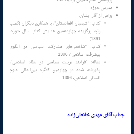
پژوهشی امام خمینی (ره)، 1396
مدرس حوزه
برخی از آثار ایشان:
کتاب: “شيعيان افغانستان”، با همکاری دیگران (کسب
رتبه برگزیده چهاردهمين همایش کتاب سال حوزه،
1391)
کتاب: “شاخص‌های مشارکت سياسی در الگوی
پيشرفت اسلامی”، 1396
مقاله: “فرآیند تربيت سياسی در نظام اسلامی”،
پذیرفته‌ شده در چهارمين کنگره بين‌المللی علوم
انسانی اسلامی، 1396.
جناب آقای مهدی خانعلی‌زاده