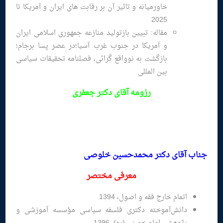
خاورمیانه و تاثیر آن بر رقابت های ایران و آمریکا تا
2025
مقاله: تبیین بازتولید منازعه جمهوری اسلامی ایران
و آمریکا در جنوب غرب آسیا؛در عصر پسا برجام؛
بازگشت به نوواقع گرائی، فصلنامه تحقیقات سیاسی
بین المللی
رزومه
آقای دکتر جعفری
جناب آقای دکتر محمدحسین خلوصی
معرفی مختصر
اتمام خارج فقه و اصول، 1394
دانش‌آموخته دکتری فلسفه سیاسی مؤسسه آموزشی و