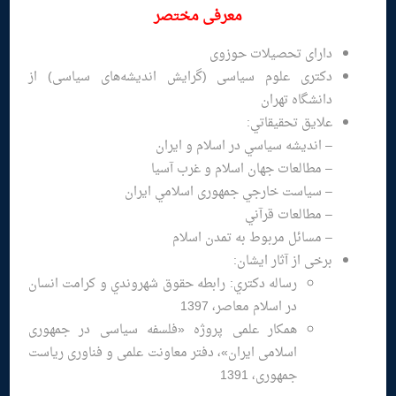
معرفی مختصر
دارای تحصیلات حوزوی
دکتری علوم سیاسی (گرایش اندیشه‌های سیاسی) از
دانشگاه تهران
علايق تحقيقاتي:
– اندیشه سیاسي در اسلام و ایران
– مطالعات جهان اسلام و غرب آسیا
– سیاست خارجي جمهوری اسلامي ایران
– مطالعات قرآني
– مسائل مربوط به تمدن اسلام
برخی از آثار ایشان:
رساله دكتري: رابطه حقوق شهروندي و كرامت انسان
در اسلام معاصر، 1397
همکار علمی پروژه «فلسفه سیاسی در جمهوری
اسلامی ایران»، دفتر معاونت علمی و فناوری ریاست
جمهوری، 1391