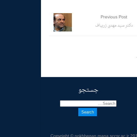
Previous Post
دکتر سید مهدی زریباف
جستجو
Copyright © nokhbegan.mana.sccsr.ac.ir 20