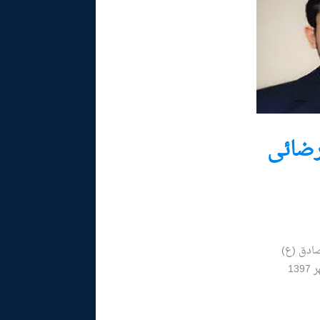
رضائی
ادق (ع)
13