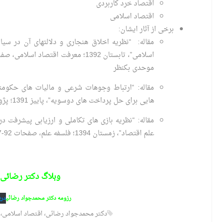
اقتصاد خرد کاربردی
اقتصاد اسلامی
برخی از آثار ایشان:
مقاله: “نظریه اخلاق هنجاری و دلالت‏های آن در سی
موحدی بکنظر
مقاله: “ارتباط وجوهات شرعی و مالیات های حکومت
هایی برای حل پرداخت های دوسویه”، پاییز 1391؛ پژوهشنامه مالیات، به همراه مهدی موحدی بکنظر
مقاله: “نظریه بازی‏ های تکاملی و ارزیابی پیشرفت د
علم اقتصاد”، زمستان 1394؛ فلسفه علم، صفحات 92-67، به همراه محمدهادی زاهدی‏ وفا
وبلاگ دکتر رضائی
رزومه
دکتر محمدجواد رضائی
دری
دکتر محمدجواد رضائی، اقتصاد اسلامی، ا