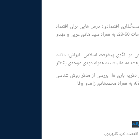
است‌گذاری اقتصادی؛ درس ‏هایی برای اقتصاد
اسلامی”، تابستان 1392؛ معرفت اقتصاد اسلامی، صفحات 50-29، به همراه سید هادی عربی و مهدی
ی در الگوی پیشرفت اسلامی -ایرانی؛ دلالت
ر نظریه بازی‏ ها؛ بررسی از منظر روش‏ شناسی
افت
قتصاد خرد کاربردی،