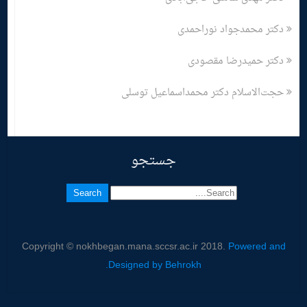
دکتر محمدجواد نوراحمدی
دکتر حمیدرضا مقصودی
حجت‌الاسلام دکتر محمداسماعیل توسلی
جستجو
Copyright © nokhbegan.mana.sccsr.ac.ir 2018.
Powered and
Designed by Behrokh.