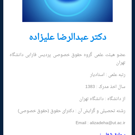
دکتر عبدالرضا علیزاده
عضو هیئت علمی گروه حقوق خصوصی پردیس فارابی دانشگاه
تهران
رتبه علمى : استادیار
سال اخذ مدرک : 1383
از دانشگاه : دانشگاه تهران
رشته تحصیلی و گرایش آن : دکترای حقوق (حقوق خصوصی)
Email : alizadeha@ut.ac.ir