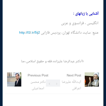
آشنایی با زبانهاى :
انگلیسى ، فرانسوی و عربی
منبع: سایت دانشگاه تهران، پردیس فارابی
http://l1l.ir/5ij2
دکتر عبدالرضا علیزاده، فقه و حقوق اسلامی، منا
Previous Post
Next Post
آیت‌الله علیرضا
دکتر محسن
اعرافی
اسماعیلی