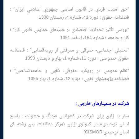
“حق امنيت فردي در قانون اساسي جمهوري اسلامي ايران” ؛
فصلنامه حقوق ؛ دوره 41، شماره 4، زمستان 1390
“بررسی تأثیر تحولات اقتصادی بر جنبه‌های حمایتی قانون کار” ؛
کار و جامعه ؛ شماره 154، اسفند 1391
“تحلیلی اجتماعی- حقوقی و معرفتی از رویه‌قضایی” ؛ فصلنامه
حقوق خصوصی ؛ دوره 11، شماره 1، بهار و تابستان 1393
“نظم عمومی در رویکرد حقوقی، فقهی و جامعه‌شناختی” ؛
فصلنامه پژوهشهای فقهی ؛ دوره 12، شماره 1، بهار 1395
شرکت در سمینارهای خارجی :
سفر به ژاپن برای شركت در كنفرانس «جنگ و خشونت : پاسخ
ادیان توحیدی» در كیوتوی ژاپن (مركز مطالعات بین رشته ای
ادیان توحیدی CISMOR)